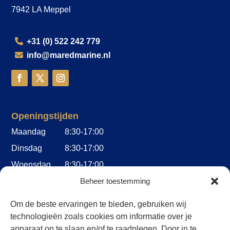
7942 LA Meppel
+31 (0) 522 242 779
info@maredmarine.nl
Openingstijden
Maandag
8:30-17:00
Dinsdag
8:30-17:00
Woensdag
8:30-17:00
Donderdag
8:30-17:00
Beheer toestemming
Vrijdag
8:30-17:00
Om de beste ervaringen te bieden, gebruiken wij
Zaterdag
Op afspraak
technologieën zoals cookies om informatie over je
apparaat op te slaan en/of te raadplegen. Door in te