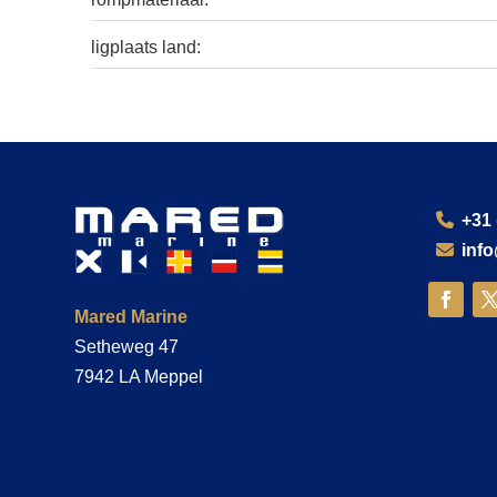
ligplaats land:
+31 
inf
Mared Marine
Setheweg 47
7942 LA Meppel