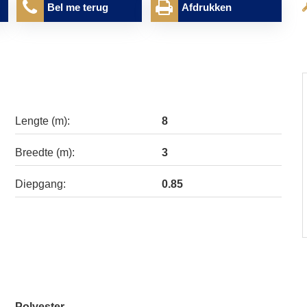
Bel me terug
Afdrukken
Lengte (m):
8
Breedte (m):
3
Diepgang:
0.85
Polyester