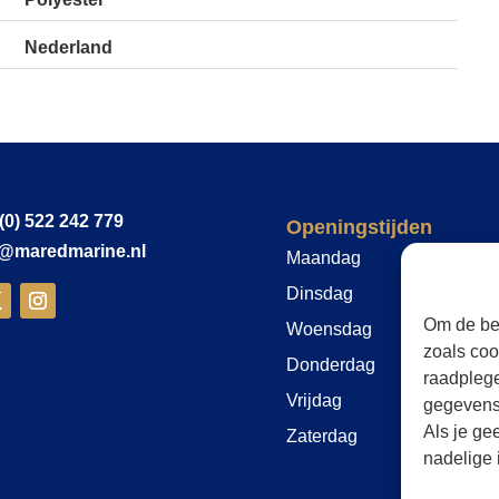
Nederland
(0) 522 242 779
Openingstijden
o@maredmarine.nl
Maandag
8:30-17:00
Dinsdag
8:30-17:00
Om de bes
Woensdag
8:30-17:00
zoals coo
Donderdag
8:30-17:00
raadplege
Vrijdag
8:30-17:00
gegevens 
Als je ge
Zaterdag
Op afspraak
nadelige 