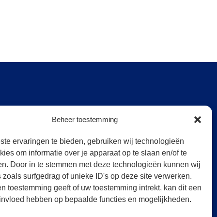
Zondag
Gesloten
Beheer toestemming
Gedurende de periode van
01.11 t/m 01.03 en van
te ervaringen te bieden, gebruiken wij technologieën
kies om informatie over je apparaat op te slaan en/of te
01.07 t/m 01.09 zijn wij op
n. Door in te stemmen met deze technologieën kunnen wij
zaterdagen uitsluitend op
zoals surfgedrag of unieke ID's op deze site verwerken.
afspraak geopend.
en toestemming geeft of uw toestemming intrekt, kan dit een
invloed hebben op bepaalde functies en mogelijkheden.