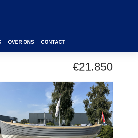
G
OVER ONS
CONTACT
€21.850