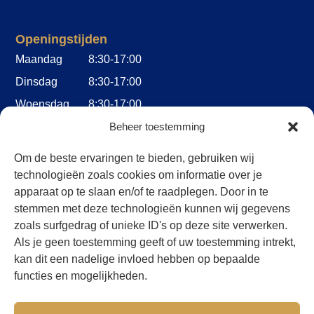
Openingstijden
Maandag
8:30-17:00
Dinsdag
8:30-17:00
Woensdag
8:30-17:00
Donderdag
8:30-17:00
Beheer toestemming
Vrijdag
8:30-17:00
Om de beste ervaringen te bieden, gebruiken wij
Zaterdag
Op afspraak
technologieën zoals cookies om informatie over je
apparaat op te slaan en/of te raadplegen. Door in te
Zondag
Gesloten
stemmen met deze technologieën kunnen wij gegevens
Gedurende de periode van 01.11 t/m 01.03 en van 01.07
zoals surfgedrag of unieke ID's op deze site verwerken.
t/m 01.09 zijn wij op zaterdagen uitsluitend op afspraak
Als je geen toestemming geeft of uw toestemming intrekt,
geopend.
kan dit een nadelige invloed hebben op bepaalde
functies en mogelijkheden.